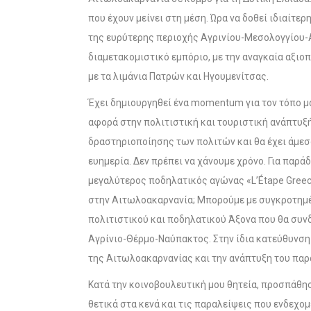
που έχουν μείνει στη μέση. Ώρα να δοθεί ιδιαίτε
της ευρύτερης περιοχής Αγρινίου-Μεσολογγίου-
διαμετακομιστικό εμπόριο, με την αναγκαία αξι
με τα λιμάνια Πατρών και Ηγουμενίτσας.
Έχει δημιουργηθεί ένα momentum για τον τόπο μ
αφορά στην πολιτιστική και τουριστική ανάπτυξή 
δραστηριοποίησης των πολιτών και θα έχει άμεσ
ευημερία. Δεν πρέπει να χάνουμε χρόνο. Για παρ
μεγαλύτερος ποδηλατικός αγώνας «L’Étape Greece 
στην Αιτωλοακαρνανία; Μπορούμε με συγκροτημ
πολιτιστικού και ποδηλατικού Άξονα που θα συνδ
Αγρίνιο-Θέρμο-Ναύπακτος. Στην ίδια κατεύθυνσ
της Αιτωλοακαρνανίας και την ανάπτυξη του π
Κατά την κοινοβουλευτική μου θητεία, προσπάθη
θετικά στα κενά και τις παραλείψεις που ενδεχ