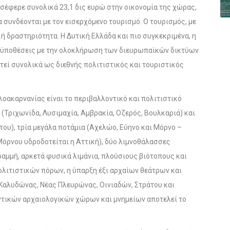
ισέφερε συνολικά 23,1 δις ευρώ στην οικονομία της χώρας,
συνδέονται με τον εισερχόμενο τουρισμό. Ο τουρισμός, με
ή δραστηριότητα. Η Δυτική Ελλάδα και πιο συγκεκριμένα, η
ροϋποθέσεις με την ολοκλήρωση των διευρωπαϊκών δικτύων
στεί συνολικά ως διεθνής πολιτιστικός και τουριστικός
οακαρνανίας είναι το περιβαλλοντικό και πολιτιστικό
 (Τριχωνίδα, Λυσιμαχία, Αμβρακία, Οζερός, Βουλκαριά) και
του), τρία μεγάλα ποτάμια (Αχελώο, Εύηνο και Μόρνο –
όρνου υδροδοτείται η Αττική), δύο λιμνοθάλασσες
ραμμή, αρκετά φυσικά λιμάνια, πλούσιους βιότοπους και
ολιτιστικών πόρων, η ύπαρξη έξι αρχαίων θεάτρων και
Καλυδώνας, Νέας Πλευρώνας, Οινιαδών, Στράτου και
ντικών αρχαιολογικών χώρων και μνημείων αποτελεί το