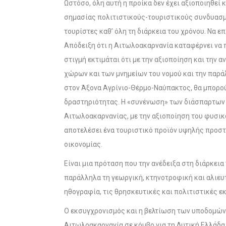
Ωστόσο, όλη αυτή η προίκα δεν έχει αξιοποιηθεί 
σημασίας πολιτιστικούς-τουριστικούς συνδυασμο
τουρίστες καθ’ όλη τη διάρκεια του χρόνου. Να 
Απόδειξη ότι η Αιτωλοακαρνανία καταφέρνει να π
στιγμή εκτιμάται ότι με την αξιοποίηση και την 
χώρων και των μνημείων του νομού και την παρ
στον Άξονα Αγρίνιο-Θέρμο-Ναύπακτος, θα μπορού
δραστηριότητας. Η «συνένωση» των διάσπαρτων
Αιτωλοακαρνανίας, με την αξιοποίηση του φυσικο
αποτελέσει ένα τουριστικό προϊόν υψηλής προστ
οικονομίας.
Είναι μια πρόταση που την ανέδειξα στη διάρκεια
παράλληλα τη γεωργική, κτηνοτροφική και αλιευτ
ηθογραφία, τις θρησκευτικές και πολιτιστικές 
Ο εκσυγχρονισμός και η βελτίωση των υποδομών
Αιτωλοακαρνανία σε κόμβο για τη Δυτική Ελλάδα.