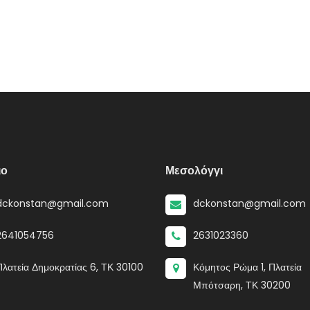
ιο
Μεσολόγγι
dckonstan@gmail.com
dckonstan@gmail.com
2641054756
2631023360
Πλατεία Δημοκρατίας 6, ΤΚ 30100
Κόμητος Ρώμα 1, Πλατεία
Μπότσαρη, ΤΚ 30200