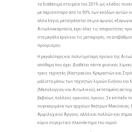
τα διαθέσιμα στοιχεία του 2019, ως κλάδος συνε
με περισσότερο από το 90% των εσόδων αυτών να 
άλλα λόγια, μετατρέπεται σε μια αμιγώς εξαγωγικ
Αιτωλοακαρνανία, έχει όλες τις απαραίτητες π
στα μεγάλα έργα και τις μεταφορές, να αναβαθμι
προορισμός.
Η μεγαλύτερη και πολυτιμότερη προίκα της Αιτωλ
απόθεμα που έχει. Διαθέτει πέντε φυσικές λίμνες
τρεις τεχνητές (Καστρακίου, Κρεμαστών και Στρά
μάλιστα μέσω των τεχνητών λιμνών Ευήνου και Μ
(Μεσολογγίου και Αιτωλικού), εκτεταμένη ακτογ
βεβαίως πολλούς ορεινούς όγκους. Σε επίπεδο π
συγκεκριμένα των αρχαίων θεάτρων Μακύνειας, 
Αμφιλοχικού Άργους, αλλά και πολλών και σημα
κύριο συγκριτικό πλεονέκτημα του νομού.