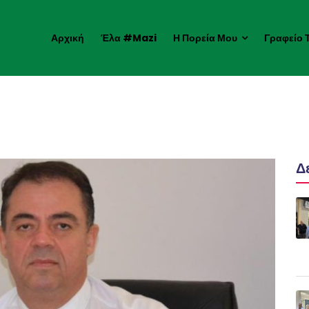
Αρχική
Έλα #mazi
Η Πορεία Μου
Γραφείο 
Δ