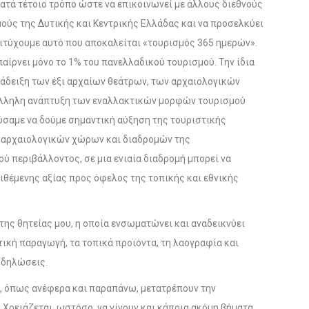
κατά τέτοιο τρόπο ώστε να επικοινωνεί με άλλους διεθνούς
ύς της Δυτικής και Κεντρικής Ελλάδας και να προσελκύει
επιτύχουμε αυτό που αποκαλείται «τουρισμός 365 ημερών».
αίρνει μόνο το 1% του πανελλαδικού τουρισμού. Την ίδια
ανάδειξη των έξι αρχαίων θεάτρων, των αρχαιολογικών
άλληλη ανάπτυξη των εναλλακτικών μορφών τουρισμού
σαμε να δούμε σημαντική αύξηση της τουριστικής
 αρχαιολογικών χώρων και διαδρομών της
ύ περιβάλλοντος, σε μια ενιαία διαδρομή μπορεί να
ιθέμενης αξίας προς όφελος της τοπικής και εθνικής
 της θητείας μου, η οποία ενσωματώνει και αναδεικνύει
ική παραγωγή, τα τοπικά προϊόντα, τη λαογραφία και
εκδηλώσεις.
, όπως ανέφερα και παραπάνω, μετατρέπουν την
 Χρειάζεται, ωστόσο, να γίνουν και κάποια ακόμη βήματα