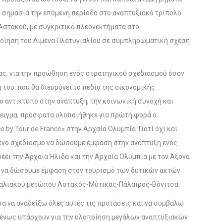
ρη σημασία την επόμενη περίοδο στο αναπτυξιακό τρίπολο
Αστακού, με συγκριτικά πλεονεκτήματα στο
οποίηση του Λιμένα Πλατυγιαλίου σε συμπληρωματική σχέση
ας, για την προώθηση ενός στρατηγικού σχεδιασμού όσον
του, που θα διευρύνει το πεδίο της οικονομικής
ο αντίκτυπο στην ανάπτυξη, την κοινωνική συνοχή και
άδειγμα, πρόσφατα υλοποιήθηκε για πρώτη φορά ο
by Tour de France» στην Αρχαία Ολυμπία. Γιατί όχι και
ένο σχεδιασμό να δώσουμε έμφαση στην ανάπτυξη ενός
έει την Αρχαία Ήλιδα και την Αρχαία Ολυμπία με τον Άξονα
η να δώσουμε έμφαση στον τουρισμό των δυτικών ακτών
αραλιακού μετώπου Αστακός-Μύτικας-Πάλαιρος-Βόνιτσα.
σα να αναδείξω όλες αυτές τις προτάσεις και να συμβάλω
ομένως υπάρχουν για την υλοποίηση μεγάλων αναπτυξιακών