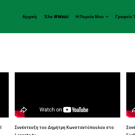
Αρχική
Έλα #mazi
Η Πορεία Μου
Γραφείο 
l
Συνέντευξη του Δημήτρη Κωνσταντόπουλου στο
Συν