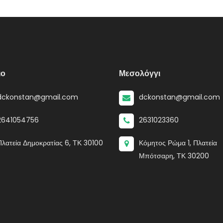
ιο
Μεσολόγγι
dckonstan@gmail.com
dckonstan@gmail.com
2641054756
2631023360
Πλατεία Δημοκρατίας 6, ΤΚ 30100
Κόμητος Ρώμα 1, Πλατεία
Μπότσαρη, ΤΚ 30200