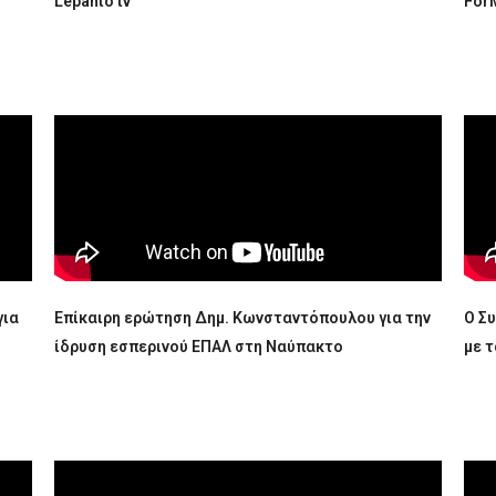
Lepanto tv
ForM
για
Επίκαιρη ερώτηση Δημ. Κωνσταντόπουλου για την
Ο Σ
ίδρυση εσπερινού ΕΠΑΛ στη Ναύπακτο
με 