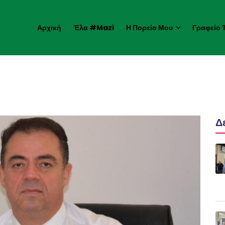
Αρχική
Έλα #mazi
Η Πορεία Μου
Γραφείο 
Δ