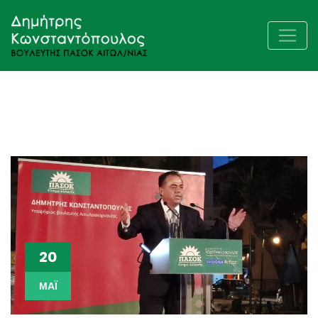
20
ΜΆΙ