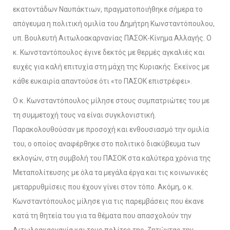
εκατοντάδων Ναυπάκτιων, πραγματοποιήθηκε σήμερα το
απόγευμα η πολιτική ομιλία του Δημήτρη Κωνσταντόπουλου,
υπ. Βουλευτή Αιτωλοακαρνανίας ΠΑΣΟΚ-Κίνημα Αλλαγής. Ο
κ. Κωνσταντόπουλος έγινε δεκτός με θερμές αγκαλιές και
ευχές για καλή επιτυχία στη μάχη της Κυριακής. Εκείνος με
κάθε ευκαιρία απαντούσε ότι «το ΠΑΣΟΚ επιστρέφει».
Ο κ. Κωνσταντόπουλος μίλησε στους συμπατριώτες του με
τη συμμετοχή τους να είναι συγκλονιστική.
Παρακολουθούσαν με προσοχή και ενθουσιασμό την ομιλία
του, ο οποίος αναφέρθηκε στο πολιτικό διακύβευμα των
εκλογών, στη συμβολή του ΠΑΣΟΚ στα καλύτερα χρόνια της
Μεταπολίτευσης με όλα τα μεγάλα έργα και τις κοινωνικές
μεταρρυθμίσεις που έχουν γίνει στον τόπο. Ακόμη, ο κ.
Κωνσταντόπουλος μίλησε για τις παρεμβάσεις που έκανε
κατά τη θητεία του για τα θέματα που απασχολούν την
Αιτωλοακαρνανία και τους πολίτες της, ζητώντας την