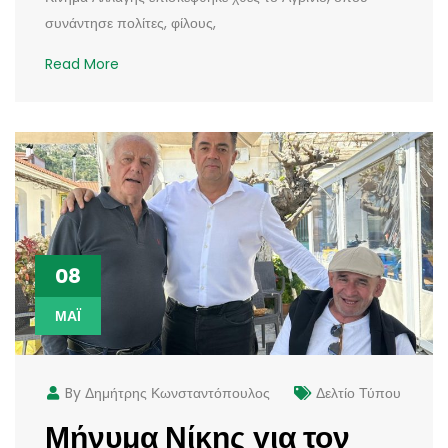
συνάντησε πολίτες, φίλους,
Read More
08
ΜΆΙ
By Δημήτρης Κωνσταντόπουλος
Δελτίο Τύπου
Μήνυμα Νίκης για τον