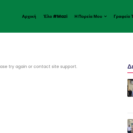
Αρχική
Έλα #mazi
Η Πορεία Μου
Γραφείο 
Δ
ease try again or contact site support.