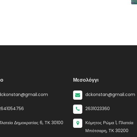
ιο
Μεσολόγγι
dckonstan@gmail.com
dckonstan@gmail.com
2641054756
2631023360
Πλατεία Δημοκρατίας 6, ΤΚ 30100
Κόμητος Ρώμα 1, Πλατεία
Μπότσαρη, ΤΚ 30200