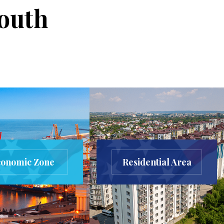
Youth
conomic Zone
Residential Area