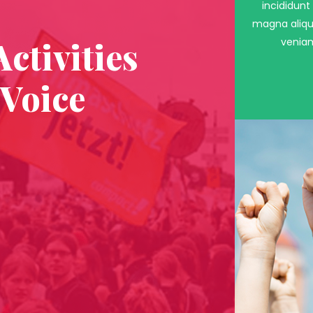
incididunt
magna aliqu
ctivities
veniam
 Voice