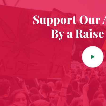
Support Our A
By a Raise