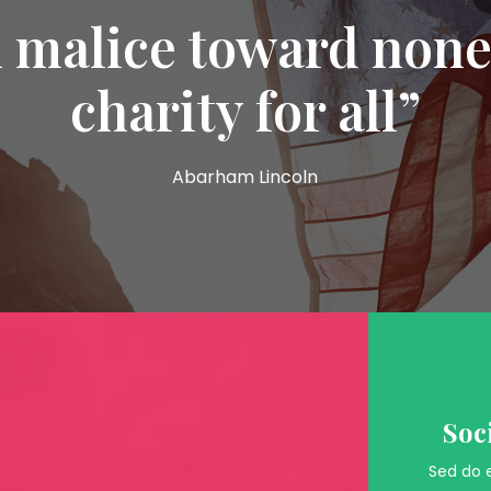
 malice toward none
charity for all”
Abarham Lincoln
Soc
Sed do 