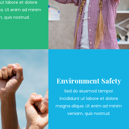
 ut labore et dolore
a. Ut enim ad minim
, quis nostrud.
Environment Safety
Sed do eiusmod tempor
incididunt ut labore et dolore
magna aliqua. Ut enim ad minim
veniam, quis nostrud.