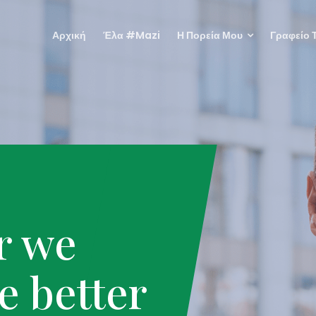
Αρχική
Έλα #mazi
Η Πορεία Μου
Γραφείο 
r we
e better