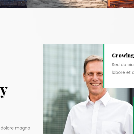
Growin
Sed do ei
labore et 
gy
t dolore magna