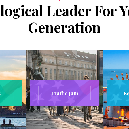
logical Leader For 
Generation
y
Traffic Jam
E