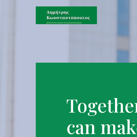
Togethe
can mak