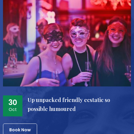
Up unpacked friendly ecstatic so
30
possible humoured
Oct
Book Now